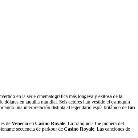
onvertido en la serie cinematográfica más longeva y exitosa de la
e dólares en taquilla mundial. Seis actores han vestido el esmoquin
tando una interpretación distinta al legendario espía británico de
Ian
les de
Venecia
en
Casino Royale
. La franquicia fue pionera del
sionante secuencia de parkour de
Casino Royale
. Las canciones de