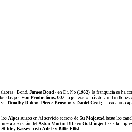
 palabras «Bond,
James Bond
» en Dr. No (
1962
), la franquicia se ha c
oducidas por
Eon Productions
,
007
ha generado más de 7 mil millones d
re
,
Timothy Dalton
,
Pierce Brosnan
y
Daniel Craig
— cada uno apor
e los
Alpes
suizos en Al servicio secreto de
Su Majestad
hasta los cana
primera aparición del
Aston Martin
DB5 en
Goldfinger
hasta la impre
e
Shirley Bassey
hasta
Adele
y
Billie Eilish
.