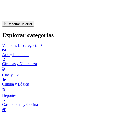
~10 min
estimado
¡Vamos!
Pulsa Enter para empezar
Reportar un error
Explorar categorías
Ver todas las categorías
📖
Arte y Literatura
🔬
Ciencias y Naturaleza
🎬
Cine y TV
🧠
Cultura y Lógica
⚽
Deportes
🥘
Gastronomía y Cocina
🌍