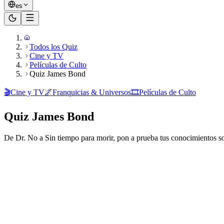
es
Todos los Quiz
Cine y TV
Películas de Culto
Quiz James Bond
🎬
Cine y TV
🌌
Franquicias & Universos
🎞️
Películas de Culto
Quiz James Bond
De Dr. No a Sin tiempo para morir, pon a prueba tus conocimientos sob
¿Listo para jugar?
20
preguntas