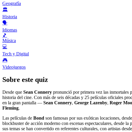
Geografía
🏛️
Historia
🗣️
Idiomas
🎵
Música
💻
Tech y Digital
🎮
Videojuegos
Sobre este quiz
Desde que
Sean Connery
pronunció por primera vez las inmortales
historia del cine. Con más de seis décadas y 25 películas oficiales pr
en la gran pantalla —
Sean Connery
,
George Lazenby
,
Roger Moo
Fleming
.
Las películas de
Bond
son famosas por sus exóticas locaciones, desd
blockbuster de acción moderno con escenas espectaculares, desde la 
sus temas se han convertido en referentes culturales, con artistas desd