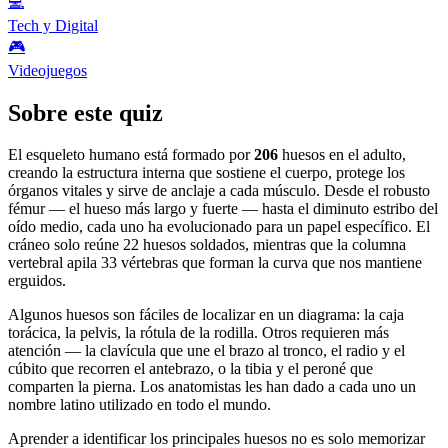
💻
Tech y Digital
🎮
Videojuegos
Sobre este quiz
El esqueleto humano está formado por
206
huesos en el adulto,
creando la estructura interna que sostiene el cuerpo, protege los
órganos vitales y sirve de anclaje a cada músculo. Desde el robusto
fémur — el hueso más largo y fuerte — hasta el diminuto estribo del
oído medio, cada uno ha evolucionado para un papel específico. El
cráneo solo reúne 22 huesos soldados, mientras que la columna
vertebral apila 33 vértebras que forman la curva que nos mantiene
erguidos.
Algunos huesos son fáciles de localizar en un diagrama: la caja
torácica, la pelvis, la rótula de la rodilla. Otros requieren más
atención — la clavícula que une el brazo al tronco, el radio y el
cúbito que recorren el antebrazo, o la tibia y el peroné que
comparten la pierna. Los anatomistas les han dado a cada uno un
nombre latino utilizado en todo el mundo.
Aprender a identificar los principales huesos no es solo memorizar