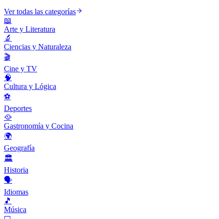
Ver todas las categorías
📖
Arte y Literatura
🔬
Ciencias y Naturaleza
🎬
Cine y TV
🧠
Cultura y Lógica
⚽
Deportes
🥘
Gastronomía y Cocina
🌍
Geografía
🏛️
Historia
🗣️
Idiomas
🎵
Música