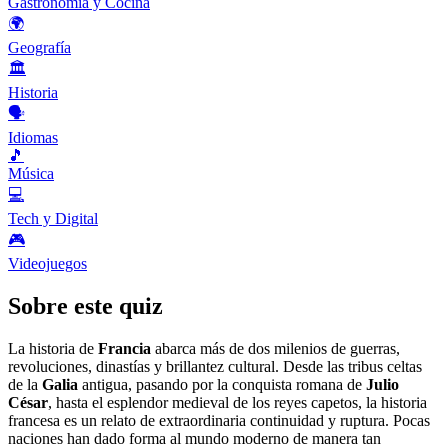
Gastronomía y Cocina
🌍
Geografía
🏛️
Historia
🗣️
Idiomas
🎵
Música
💻
Tech y Digital
🎮
Videojuegos
Sobre este quiz
La historia de
Francia
abarca más de dos milenios de guerras,
revoluciones, dinastías y brillantez cultural. Desde las tribus celtas
de la
Galia
antigua, pasando por la conquista romana de
Julio
César
, hasta el esplendor medieval de los reyes capetos, la historia
francesa es un relato de extraordinaria continuidad y ruptura. Pocas
naciones han dado forma al mundo moderno de manera tan