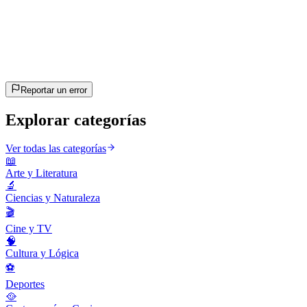
20
preguntas
~10 min
estimado
¡Vamos!
Pulsa Enter para empezar
Reportar un error
Explorar categorías
Ver todas las categorías
📖
Arte y Literatura
🔬
Ciencias y Naturaleza
🎬
Cine y TV
🧠
Cultura y Lógica
⚽
Deportes
🥘