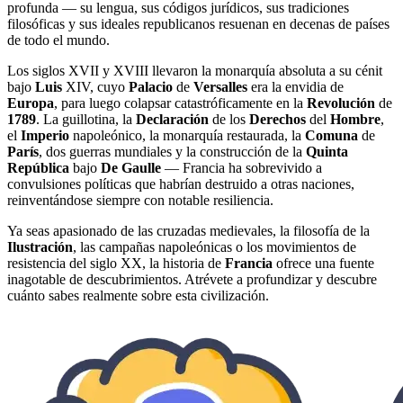
profunda — su lengua, sus códigos jurídicos, sus tradiciones
filosóficas y sus ideales republicanos resuenan en decenas de países
de todo el mundo.
Los siglos XVII y XVIII llevaron la monarquía absoluta a su cénit
bajo
Luis
XIV, cuyo
Palacio
de
Versalles
era la envidia de
Europa
, para luego colapsar catastróficamente en la
Revolución
de
1789
. La guillotina, la
Declaración
de los
Derechos
del
Hombre
,
el
Imperio
napoleónico, la monarquía restaurada, la
Comuna
de
París
, dos guerras mundiales y la construcción de la
Quinta
República
bajo
De Gaulle
— Francia ha sobrevivido a
convulsiones políticas que habrían destruido a otras naciones,
reinventándose siempre con notable resiliencia.
Ya seas apasionado de las cruzadas medievales, la filosofía de la
Ilustración
, las campañas napoleónicas o los movimientos de
resistencia del siglo XX, la historia de
Francia
ofrece una fuente
inagotable de descubrimientos. Atrévete a profundizar y descubre
cuánto sabes realmente sobre esta civilización.