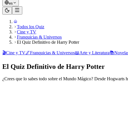
es
Todos los Quiz
Cine y TV
Franquicias & Universos
El Quiz Definitivo de Harry Potter
🎬
Cine y TV
🌌
Franquicias & Universos
📖
Arte y Literatura
📚
Novela
El Quiz Definitivo de Harry Potter
¿Crees que lo sabes todo sobre el Mundo Mágico? Desde Hogwarts hasta
¿Listo para jugar?
20
preguntas