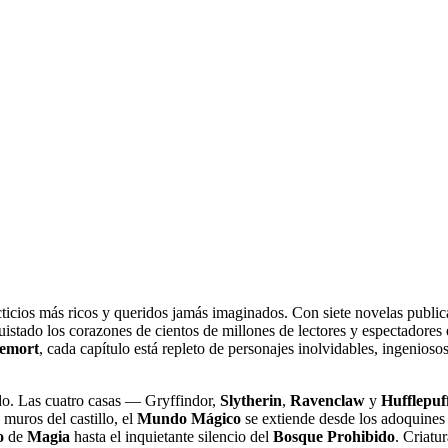
ticios más ricos y queridos jamás imaginados. Con siete novelas publi
istado los corazones de cientos de millones de lectores y espectador
emort
, cada capítulo está repleto de personajes inolvidables, ingenios
todo. Las cuatro casas — Gryffindor,
Slytherin
,
Ravenclaw
y
Hufflepuf
 muros del castillo, el
Mundo Mágico
se extiende desde los adoquines
o
de
Magia
hasta el inquietante silencio del
Bosque Prohibido
. Criatu