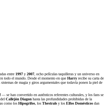
cadas entre
1997
y
2007
, ocho películas taquilleras y un universo en
es en todo el mundo. Desde el momento en que
Harry
recibe su carta de
os sistemas de magia y giros argumentales que todavía ponen la piel de
f
— se han convertido en auténticos referentes culturales, y los fans se
 del
Callejón Diagon
hasta las profundidades prohibidas de la
ras como los
Hipogrifos
, los
Thestrals
y los
Elfos Domésticos
dan