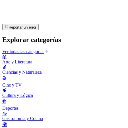
~10 min
estimado
¡Vamos!
Pulsa Enter para empezar
Reportar un error
Explorar categorías
Ver todas las categorías
📖
Arte y Literatura
🔬
Ciencias y Naturaleza
🎬
Cine y TV
🧠
Cultura y Lógica
⚽
Deportes
🥘
Gastronomía y Cocina
🌍