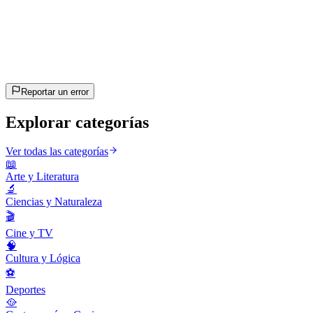
20
preguntas
~10 min
estimado
¡Vamos!
Pulsa Enter para empezar
Reportar un error
Explorar categorías
Ver todas las categorías
📖
Arte y Literatura
🔬
Ciencias y Naturaleza
🎬
Cine y TV
🧠
Cultura y Lógica
⚽
Deportes
🥘