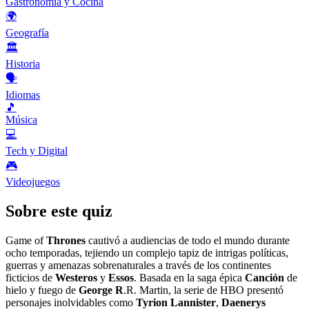
Gastronomía y Cocina
🌍
Geografía
🏛️
Historia
🗣️
Idiomas
🎵
Música
💻
Tech y Digital
🎮
Videojuegos
Sobre este quiz
Game of
Thrones
cautivó a audiencias de todo el mundo durante
ocho temporadas, tejiendo un complejo tapiz de intrigas políticas,
guerras y amenazas sobrenaturales a través de los continentes
ficticios de
Westeros
y
Essos
. Basada en la saga épica
Canción
de
hielo y fuego de
George R
.R. Martin, la serie de HBO presentó
personajes inolvidables como
Tyrion Lannister
,
Daenerys