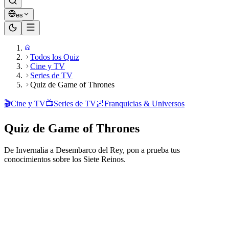
es
Todos los Quiz
Cine y TV
Series de TV
Quiz de Game of Thrones
🎬
Cine y TV
📺
Series de TV
🌌
Franquicias & Universos
Quiz de Game of Thrones
De Invernalia a Desembarco del Rey, pon a prueba tus
conocimientos sobre los Siete Reinos.
¿Listo para jugar?