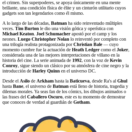
el crimen. Sin superpoderes, se apoya únicamente en una mente
brillante, una condición física de élite y un cinturón utilitario cuyos
gadgets son tan legendarios como él mismo.
A lo largo de las décadas,
Batman
ha sido reinventado múltiples
veces.
Tim Burton
le dio una visión gótica y operística con
Michael Keaton
.
Joel Schumacher
apostó por el camp y los
neones.
Luego Christopher Nolan
lo reinventó por completo con
una trilogía realista protagonizada por
Christian Bale
— cuyo
momento cumbre fue la actuación de
Heath Ledger
como el
Joker
,
considerada una de las mejores interpretaciones de villano en la
historia del cine. La serie animada de
1992
, con la voz de
Kevin
Conroy
, sigue siendo un clásico por su atmósfera de cine negro y la
introducción de
Harley Quinn
en el universo DC.
Desde el
Asilo
de
Arkham
hasta la
Baticueva
, desde Ra's al
Ghul
hasta
Bane
, el universo de
Batman
está lleno de historia, tragedia y
dilemas morales. Ya seas fan de los cómics, los dibujos animados o
las frases del
Caballero Oscuro
, este es tu momento de demostrar
que conoces de verdad al guardián de
Gotham
.