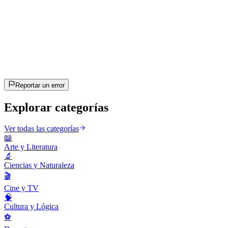
20
preguntas
~10 min
estimado
¡Vamos!
Pulsa Enter para empezar
Reportar un error
Explorar categorías
Ver todas las categorías
📖
Arte y Literatura
🔬
Ciencias y Naturaleza
🎬
Cine y TV
🧠
Cultura y Lógica
⚽