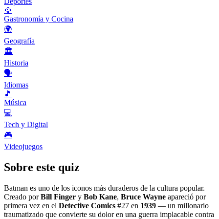
Deportes
🥘
Gastronomía y Cocina
🌍
Geografía
🏛️
Historia
🗣️
Idiomas
🎵
Música
💻
Tech y Digital
🎮
Videojuegos
Sobre este quiz
Batman es uno de los iconos más duraderos de la cultura popular.
Creado por
Bill Finger
y
Bob Kane
,
Bruce Wayne
apareció por
primera vez en el
Detective Comics
#27 en
1939
— un millonario
traumatizado que convierte su dolor en una guerra implacable contra