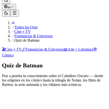
es
Todos los Quiz
Cine y TV
Franquicias & Universos
Quiz de Batman
🎬
Cine y TV
🌌
Franquicias & Universos
📖
Arte y Literatura
💬
Cómics
Quiz de Batman
Pon a prueba tu conocimiento sobre el Caballero Oscuro — desde
los orígenes en los cómics hasta la trilogía de Nolan, los films de
Burton, la serie animada y los villanos más icónicos.
¿Listo para jugar?