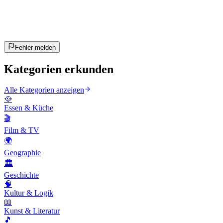
~10 Min
geschätzt
Los geht's!
Enter drücken zum Starten
Fehler melden
Kategorien erkunden
Alle Kategorien anzeigen
🥘
Essen & Küche
🎬
Film & TV
🌍
Geographie
🏛️
Geschichte
🧠
Kultur & Logik
📖
Kunst & Literatur
🎵