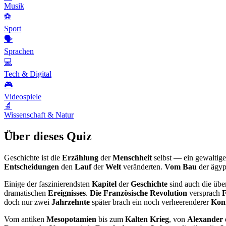
Musik
⚽
Sport
🗣️
Sprachen
💻
Tech & Digital
🎮
Videospiele
🔬
Wissenschaft & Natur
Über dieses Quiz
Geschichte ist die
Erzählung
der
Menschheit
selbst — ein gewaltig
Entscheidungen
den
Lauf
der
Welt
veränderten.
Vom Bau
der ägyp
Einige der faszinierendsten
Kapitel
der
Geschichte
sind auch die übe
dramatischen
Ereignisses
.
Die Französische Revolution
versprach
F
doch nur zwei
Jahrzehnte
später brach ein noch verheerenderer
Konf
Vom antiken
Mesopotamien
bis zum
Kalten Krieg
, von
Alexander