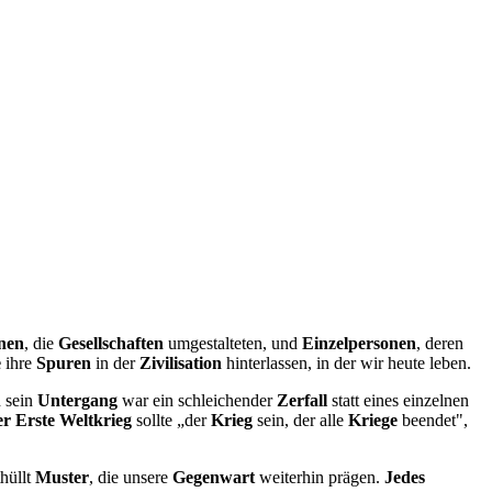
nen
, die
Gesellschaften
umgestalteten, und
Einzelpersonen
, deren
e
ihre
Spuren
in der
Zivilisation
hinterlassen, in der wir heute leben.
h sein
Untergang
war ein schleichender
Zerfall
statt eines einzelnen
r Erste Weltkrieg
sollte „der
Krieg
sein, der alle
Kriege
beendet",
hüllt
Muster
, die unsere
Gegenwart
weiterhin prägen.
Jedes