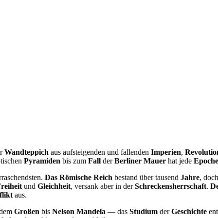
er
Wandteppich
aus aufsteigenden und fallenden
Imperien
,
Revolutio
tischen
Pyramiden
bis zum
Fall
der
Berliner Mauer
hat jede
Epoch
rraschendsten.
Das Römische Reich
bestand über tausend
Jahre
, doc
reiheit
und
Gleichheit
, versank aber in der
Schreckensherrschaft
.
De
likt
aus.
dem
Großen
bis
Nelson Mandela
— das
Studium
der
Geschichte
ent