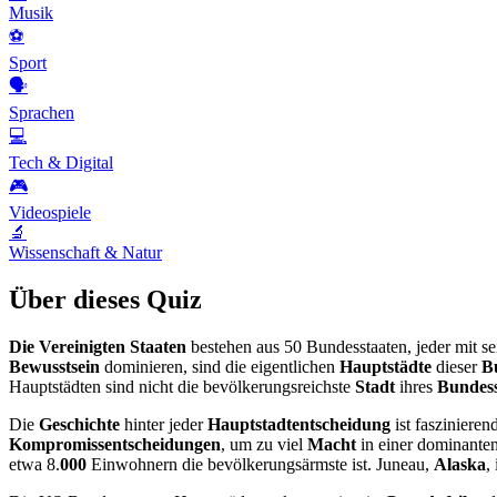
Musik
⚽
Sport
🗣️
Sprachen
💻
Tech & Digital
🎮
Videospiele
🔬
Wissenschaft & Natur
Über dieses Quiz
Die Vereinigten Staaten
bestehen aus 50 Bundesstaaten, jeder mit s
Bewusstsein
dominieren, sind die eigentlichen
Hauptstädte
dieser
B
Hauptstädten sind nicht die bevölkerungsreichste
Stadt
ihres
Bundess
Die
Geschichte
hinter jeder
Hauptstadtentscheidung
ist fasziniere
Kompromissentscheidungen
, um zu viel
Macht
in einer dominante
etwa 8.
000
Einwohnern die bevölkerungsärmste ist. Juneau,
Alaska
,