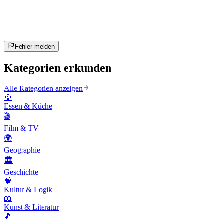
~25 Min
geschätzt
Los geht's!
Enter drücken zum Starten
Fehler melden
Kategorien erkunden
Alle Kategorien anzeigen
🥘
Essen & Küche
🎬
Film & TV
🌍
Geographie
🏛️
Geschichte
🧠
Kultur & Logik
📖
Kunst & Literatur
🎵