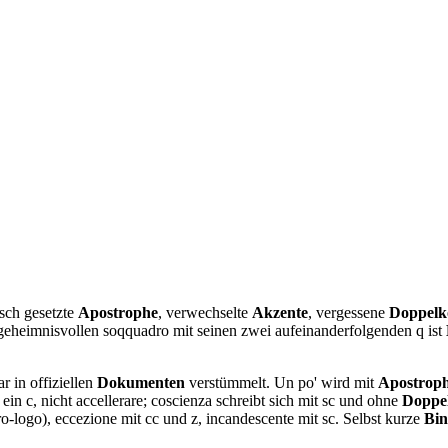
lsch gesetzte
Apostrophe
, verwechselte
Akzente
, vergessene
Doppelk
geheimnisvollen soqquadro mit seinen zwei aufeinanderfolgenden q ist
r in offiziellen
Dokumenten
verstümmelt. Un po' wird mit
Apostrop
ein c, nicht accellerare; coscienza schreibt sich mit sc und ohne
Doppe
ro-logo), eccezione mit cc und z, incandescente mit sc. Selbst kurze
Bin