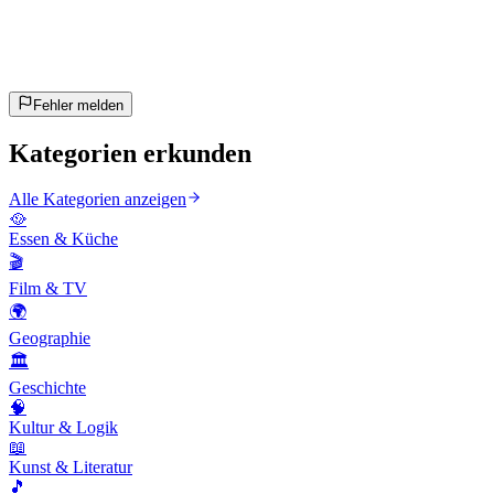
~10 Min
geschätzt
Los geht's!
Enter drücken zum Starten
Fehler melden
Kategorien erkunden
Alle Kategorien anzeigen
🥘
Essen & Küche
🎬
Film & TV
🌍
Geographie
🏛️
Geschichte
🧠
Kultur & Logik
📖
Kunst & Literatur
🎵