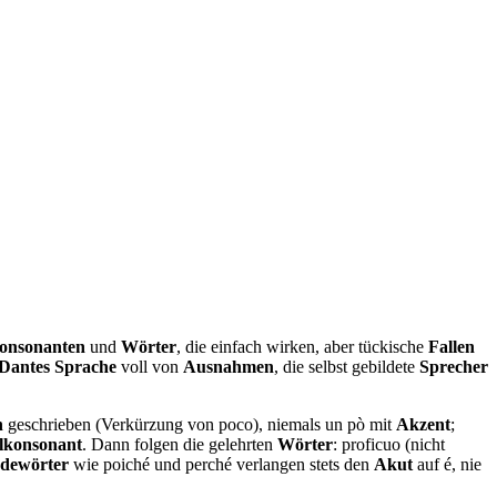
onsonanten
und
Wörter
, die einfach wirken, aber tückische
Fallen
Dantes Sprache
voll von
Ausnahmen
, die selbst gebildete
Sprecher
h
geschrieben (Verkürzung von poco), niemals un pò mit
Akzent
;
lkonsonant
. Dann folgen die gelehrten
Wörter
: proficuo (nicht
dewörter
wie poiché und perché verlangen stets den
Akut
auf é, nie