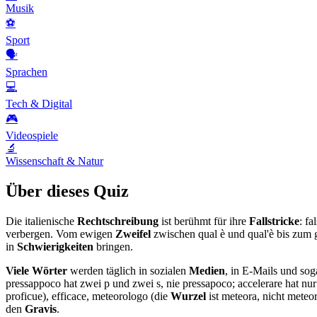
Musik
⚽
Sport
🗣️
Sprachen
💻
Tech & Digital
🎮
Videospiele
🔬
Wissenschaft & Natur
Über dieses Quiz
Die italienische
Rechtschreibung
ist berühmt für ihre
Fallstricke
: fa
verbergen. Vom ewigen
Zweifel
zwischen qual è und qual'è bis zum 
in
Schwierigkeiten
bringen.
Viele Wörter
werden täglich in sozialen
Medien
, in E-Mails und soga
pressappoco hat zwei p und zwei s, nie pressapoco; accelerare hat nur 
proficue), efficace, meteorologo (die
Wurzel
ist meteora, nicht meteo
den
Gravis
.