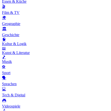
Essen & Küche
🎬
Film & TV
🌍
Geographie
🏛️
Geschichte
🧠
Kultur & Logik
📖
Kunst & Literatur
🎵
Musik
⚽
Sport
🗣️
Sprachen
💻
Tech & Digital
🎮
Videospiele
🔬