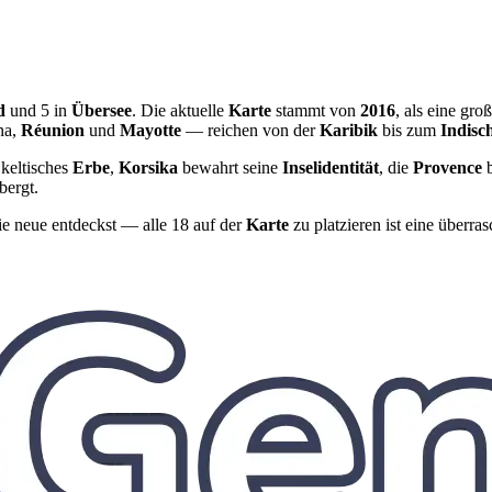
d
und 5 in
Übersee
. Die aktuelle
Karte
stammt von
2016
, als eine gro
na,
Réunion
und
Mayotte
— reichen von der
Karibik
bis zum
Indisc
 keltisches
Erbe
,
Korsika
bewahrt seine
Inselidentität
, die
Provence
b
bergt.
e neue entdeckst — alle 18 auf der
Karte
zu platzieren ist eine überra