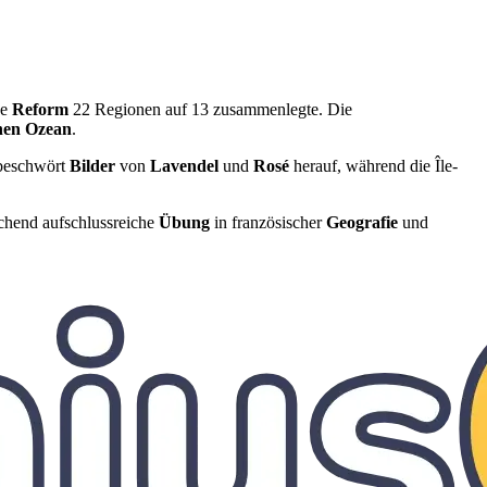
ße
Reform
22 Regionen auf 13 zusammenlegte. Die
hen Ozean
.
eschwört
Bilder
von
Lavendel
und
Rosé
herauf, während die Île-
schend aufschlussreiche
Übung
in französischer
Geografie
und