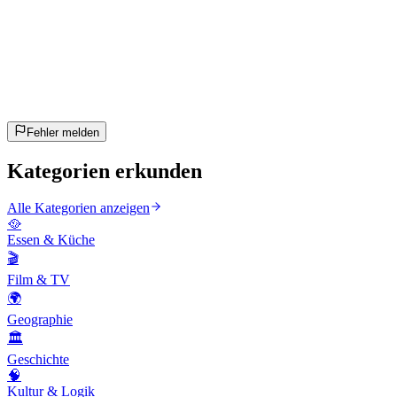
20
Fragen
~10 Min
geschätzt
Los geht's!
Enter drücken zum Starten
Fehler melden
Kategorien erkunden
Alle Kategorien anzeigen
🥘
Essen & Küche
🎬
Film & TV
🌍
Geographie
🏛️
Geschichte
🧠
Kultur & Logik