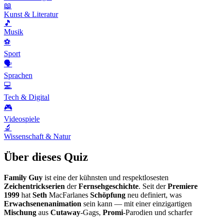
📖
Kunst & Literatur
🎵
Musik
⚽
Sport
🗣️
Sprachen
💻
Tech & Digital
🎮
Videospiele
🔬
Wissenschaft & Natur
Über dieses Quiz
Family Guy
ist eine der kühnsten und respektlosesten
Zeichentrickserien
der
Fernsehgeschichte
. Seit der
Premiere
1999
hat
Seth
MacFarlanes
Schöpfung
neu definiert, was
Erwachsenenanimation
sein kann — mit einer einzigartigen
Mischung
aus
Cutaway
-Gags,
Promi
-Parodien und scharfer