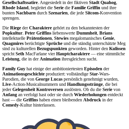
Gesellschaftssatire
. Angesiedelt in der fiktiven
Stadt Quahog
,
Rhode Island
, begleitet die
Serie
die
Familie Griffin
und ihre
bunten
Nachbarn
durch
Szenarien
, die jede
Sitcom
-Konvention
sprengen.
Die
Riege
der
Charaktere
gehört zu den bekanntesten der
Popkultur
.
Peter Griffins
liebenswerte
Dummheit
,
Brians
intellektuelle
Prätentionen
,
Stewies
megalomanisches
Genie
,
Quagmires
berüchtigte
Sprüche
und die ständig unterschätzte Meg
sind zu kulturellen
Bezugspunkten
geworden. Hinter den
Kulissen
spricht
Seth
MacFarlane vier
Hauptcharaktere
— eine stimmliche
Leistung
, die in der
Animation
ihresgleichen sucht.
Family Guy
hat einige der ambitioniertesten
Episoden
der
Animationsgeschichte
produziert: vollständige
Star
-Wars-
Parodien, die von
George Lucas
persönlich genehmigt wurden,
Live
-Action-Musicalnummern und
Handlungsstränge
, die bei
jeder
Gelegenheit Kontroversen
auslösten. Ob du die
Serie
von
Anfang
an verfolgt hast oder sie durch
Wiederholungen
entdeckt
hast — die
Griffins
haben einen bleibenden
Abdruck
in der
Comedy
-Kultur hinterlassen.