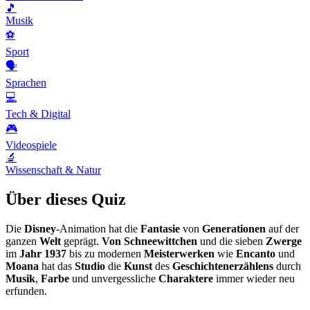
🎵
Musik
⚽
Sport
🗣️
Sprachen
💻
Tech & Digital
🎮
Videospiele
🔬
Wissenschaft & Natur
Über dieses Quiz
Die
Disney
-Animation hat die
Fantasie
von
Generationen
auf der
ganzen
Welt
geprägt.
Von Schneewittchen
und die sieben
Zwerge
im
Jahr
1937
bis zu modernen
Meisterwerken
wie
Encanto
und
Moana
hat das
Studio
die
Kunst
des
Geschichtenerzählens
durch
Musik
,
Farbe
und unvergessliche
Charaktere
immer wieder neu
erfunden.