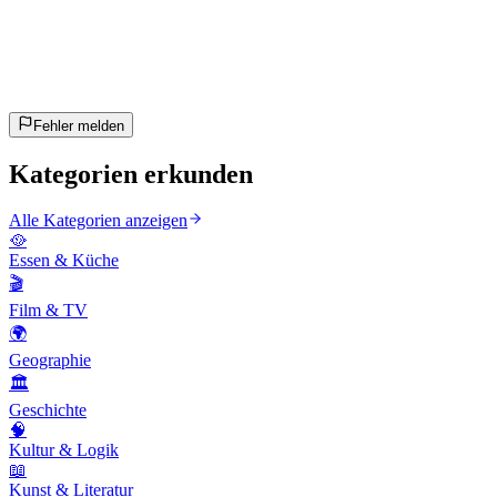
~10 Min
geschätzt
Los geht's!
Enter drücken zum Starten
Fehler melden
Kategorien erkunden
Alle Kategorien anzeigen
🥘
Essen & Küche
🎬
Film & TV
🌍
Geographie
🏛️
Geschichte
🧠
Kultur & Logik
📖
Kunst & Literatur