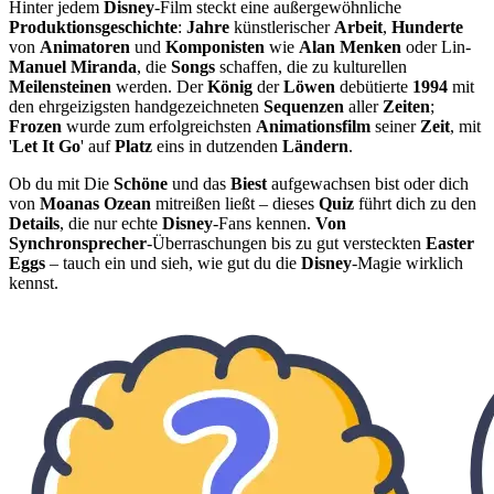
Hinter jedem
Disney
-Film steckt eine außergewöhnliche
Produktionsgeschichte
:
Jahre
künstlerischer
Arbeit
,
Hunderte
von
Animatoren
und
Komponisten
wie
Alan Menken
oder Lin-
Manuel Miranda
, die
Songs
schaffen, die zu kulturellen
Meilensteinen
werden. Der
König
der
Löwen
debütierte
1994
mit
den ehrgeizigsten handgezeichneten
Sequenzen
aller
Zeiten
;
Frozen
wurde zum erfolgreichsten
Animationsfilm
seiner
Zeit
, mit
'
Let It Go
' auf
Platz
eins in dutzenden
Ländern
.
Ob du mit Die
Schöne
und das
Biest
aufgewachsen bist oder dich
von
Moanas Ozean
mitreißen ließt – dieses
Quiz
führt dich zu den
Details
, die nur echte
Disney
-Fans kennen.
Von
Synchronsprecher
-Überraschungen bis zu gut versteckten
Easter
Eggs
– tauch ein und sieh, wie gut du die
Disney
-Magie wirklich
kennst.