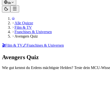
de
Alle Quizze
Film & TV
Franchises & Universen
Avengers Quiz
🎬
Film & TV
🌌
Franchises & Universen
Avengers Quiz
Wie gut kennst du Erdens mächtigste Helden? Teste dein MCU-Wiss
Bereit zu spielen?
20
Fragen