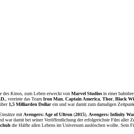
hte des Kinos, zum Leben erweckt von
Marvel Studios
in einer bahnbre
.D.
, vereinte das Team
Iron Man
,
Captain America
,
Thor
,
Black W
 über
1,5 Milliarden Dollar
ein und war damit zum damaligen Zeitpunkt d
Einsätze mit
Avengers: Age of Ultron
(
2015
),
Avengers: Infinity Wa
nd war damit bei seiner Veröffentlichung der erfolgreichste Film aller 
schuh
die Hälfte allen Lebens im Universum auslöschen wollte. Sein F