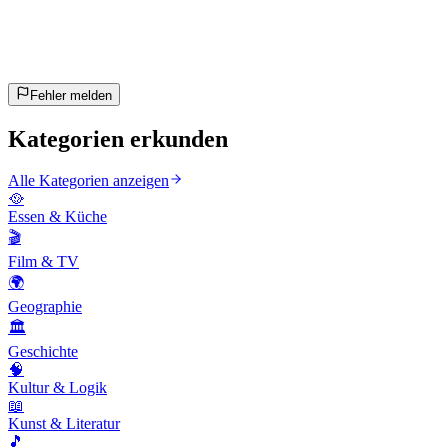
~10 Min
geschätzt
Los geht's!
Enter drücken zum Starten
Fehler melden
Kategorien erkunden
Alle Kategorien anzeigen
🥘
Essen & Küche
🎬
Film & TV
🌍
Geographie
🏛️
Geschichte
🧠
Kultur & Logik
📖
Kunst & Literatur
🎵