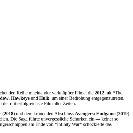
chenden Reihe miteinander verknüpfter Filme, die
2012
mit *The
idow
,
Hawkeye
und
Hulk
, um einer Bedrohung entgegenzutreten,
er dritterfolgreichste Film aller Zeiten.
r
(
2018
) und dem krönenden Abschluss
Avengers: Endgame
(
2019
).
Zeiten. Die Saga führte unvergessliche Schurken ein — keiner so
ingerschnippen am Ende von *Infinity War* schockierte das