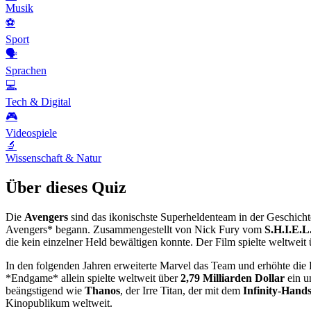
Musik
⚽
Sport
🗣️
Sprachen
💻
Tech & Digital
🎮
Videospiele
🔬
Wissenschaft & Natur
Über dieses Quiz
Die
Avengers
sind das ikonischste Superheldenteam in der Geschic
Avengers* begann. Zusammengestellt von Nick Fury vom
S.H.I.E.L
die kein einzelner Held bewältigen konnte. Der Film spielte weltweit
In den folgenden Jahren erweiterte Marvel das Team und erhöhte die 
*Endgame* allein spielte weltweit über
2,79 Milliarden Dollar
ein u
beängstigend wie
Thanos
, der Irre Titan, der mit dem
Infinity-Hand
Kinopublikum weltweit.