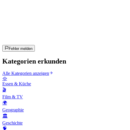
15
Fragen
~8 Min
geschätzt
Los geht's!
Enter drücken zum Starten
Fehler melden
Kategorien erkunden
Alle Kategorien anzeigen
🥘
Essen & Küche
🎬
Film & TV
🌍
Geographie
🏛️
Geschichte
🧠