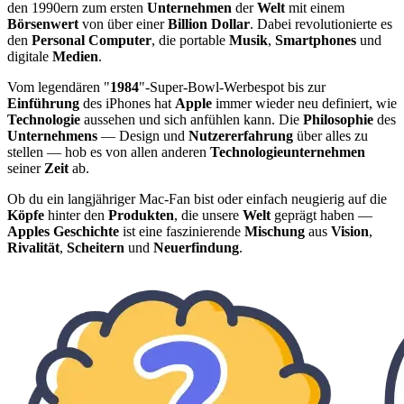
den 1990ern zum ersten
Unternehmen
der
Welt
mit einem
Börsenwert
von über einer
Billion Dollar
. Dabei revolutionierte es
den
Personal Computer
, die portable
Musik
,
Smartphones
und
digitale
Medien
.
Vom legendären "
1984
"-Super-Bowl-Werbespot bis zur
Einführung
des iPhones hat
Apple
immer wieder neu definiert, wie
Technologie
aussehen und sich anfühlen kann. Die
Philosophie
des
Unternehmens
— Design und
Nutzererfahrung
über alles zu
stellen — hob es von allen anderen
Technologieunternehmen
seiner
Zeit
ab.
Ob du ein langjähriger Mac-Fan bist oder einfach neugierig auf die
Köpfe
hinter den
Produkten
, die unsere
Welt
geprägt haben —
Apples Geschichte
ist eine faszinierende
Mischung
aus
Vision
,
Rivalität
,
Scheitern
und
Neuerfindung
.