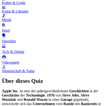
Kultur & Logik
📖
Kunst & Literatur
🎵
Musik
⚽
Sport
🗣️
Sprachen
💻
Tech & Digital
🎮
Videospiele
🔬
Wissenschaft & Natur
Über dieses Quiz
Apple Inc
. ist eine der außergewöhnlichsten
Geschichten
in der
Geschichte
der
Technologie
.
1976
von
Steve Jobs
,
Steve
Wozniak
und
Ronald Wayne
in einer
Garage
gegründet,
entwickelte sich das
Unternehmen
vom
Rande
des
Bankrotts
in