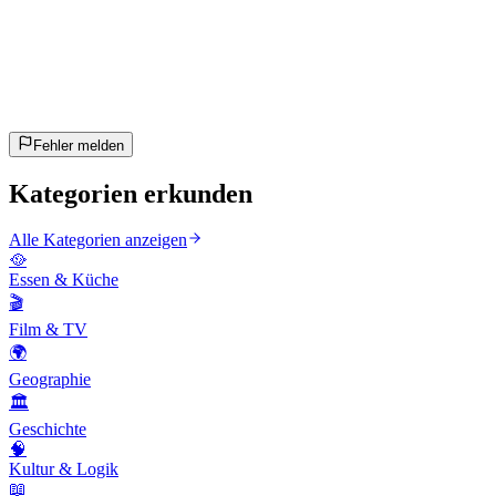
20
Fragen
~10 Min
geschätzt
Los geht's!
Enter drücken zum Starten
Fehler melden
Kategorien erkunden
Alle Kategorien anzeigen
🥘
Essen & Küche
🎬
Film & TV
🌍
Geographie
🏛️
Geschichte
🧠
Kultur & Logik
📖