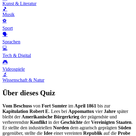
Kunst & Literatur
🎵
Musik
⚽
Sport
🗣️
Sprachen
💻
Tech & Digital
🎮
Videospiele
🔬
Wissenschaft & Natur
Über dieses Quiz
Vom Beschuss
von
Fort Sumter
im
April
1861
bis zur
Kapitulation Robert E
. Lees bei
Appomattox
vier
Jahre
später
bleibt der
Amerikanische Bürgerkrieg
der prägendste und
verheerendste
Konflikt
in der
Geschichte
der
Vereinigten Staaten
.
Er stellte den industriellen
Norden
dem agrarisch geprägten
Süden
gegenüber, stellte die
Idee
einer vereinten
Republik
auf die
Probe