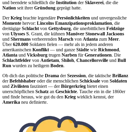
und beendete schließlich die
Institution
der
Sklaverei
, die die
Nation
seit ihrer
Gründung
geprägt hatte.
Der
Krieg
brachte legendäre
Persönlichkeiten
und unvergessliche
Momente
hervor:
Lincolns Emanzipationsproklamation
, die
dreitägige
Schlacht
von
Gettysburg
, die unerbittlichen
Feldzüge
von
Ulysses S
. Grant, die kühnen
Manöver Stonewall Jacksons
und
Shermans
verheerenden
Marsch
von
Atlanta
zum
Meer
.
Über
620.000
Soldaten fielen — mehr als in jedem anderen
amerikanischen
Konflikt
— und ganze
Städte
wie
Richmond
,
Atlanta
und
Vicksburg
trugen
Narben
für
Generationen
. Die
Schlachtfelder
von
Antietam
,
Shiloh
,
Chancellorsville
und
Bull
Run
wurden zu heiligem
Boden
.
Ob dich das politische
Drama
der
Sezession
, die taktische
Brillanz
der
Befehlshaber
oder die menschlichen
Schicksale
von
Soldaten
und
Zivilisten
fasziniert — der
Bürgerkrieg
bietet einen
unerschöpflichen
Schatz
an
Geschichte
. Tauche ein in die 1860er
und finde heraus, wie gut du den
Krieg
wirklich kennst, der
Amerika
neu definierte.