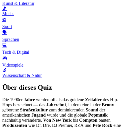
Kunst & Literatur
🎵
Musik
⚽
Sport
🗣️
Sprachen
💻
Tech & Digital
🎮
Videospiele
🔬
Wissenschaft & Natur
Über dieses Quiz
Die 1990er
Jahre
werden oft als das goldene
Zeitalter
des Hip-
Hops bezeichnet — das
Jahrzehnt
, in dem eine in der
Bronx
geborene
Straßenkultur
zum dominierenden
Sound
der
amerikanischen
Jugend
wurde und die globale
Popmusik
nachhaltig veränderte.
Von New York
bis
Compton
bauten
Produzenten
wie Dr. Dre, DJ Premier, RZA und
Pete Rock
eine