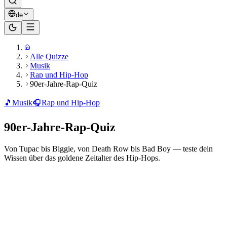
de
Alle Quizze
Musik
Rap und Hip-Hop
90er-Jahre-Rap-Quiz
🎵
Musik
🎧
Rap und Hip-Hop
90er-Jahre-Rap-Quiz
Von Tupac bis Biggie, von Death Row bis Bad Boy — teste dein
Wissen über das goldene Zeitalter des Hip-Hops.
Bereit zu spielen?