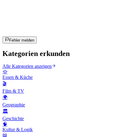
20
Fragen
~10 Min
geschätzt
Los geht's!
Enter drücken zum Starten
Fehler melden
Kategorien erkunden
Alle Kategorien anzeigen
🥘
Essen & Küche
🎬
Film & TV
🌍
Geographie
🏛️
Geschichte
🧠
Kultur & Logik
📖