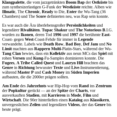
Klangpalette
, die vom jazzgetränkten
Boom Bap
der
Ostküste
bis
zum synthesizerlastigen G-Funk der
Westküste
reichte. Alben wie
Illmatic
, The
Chronic
,
Ready
to Die,
Enter
the Wu-Tang (36
Chambers) und The
Score
definierten neu, was Rap sein konnte.
Es war auch die Ära überlebensgroßer
Persönlichkeiten
und
legendärer
Rivalitäten
.
Tupac Shakur
und
The Notorious B
.I.G.
wurden zu
Ikonen
, deren Tod
1996
und
1997
die berühmte
East
-
Coast- gegen
West
-Coast-Fehde für immer in
Legende
verwandelte. Labels wie
Death Row
,
Bad Boy
,
Def Jam
und
No
Limit
machten aus
Rappern Multi
-Platin-Stars, während der Wu-
Tang Clan
bewies, dass ein
Kollektiv
aus neun MCs das
Spiel
mit
rohen
Versen
und
Kung
-Fu-Samples dominieren konnte. Die
Fugees
,
A Tribe Called Quest
und
Lauryn Hill
brachten das
Genre
in
Richtung
bewusster
Texte
und
Live
-Instrumentierung,
während
Master P
und
Cash Money
im
Süden Imperien
aufbauten, die die 2000er prägen sollten.
Am Ende
des
Jahrzehnts
war Hip-Hop vom
Rand
ins
Zentrum
der
Popkultur
gerückt — an der
Spitze
der
Charts
, vor
ausverkauften
Stadien
, mit
Karrieren
in
Mode
,
Film
und
Wirtschaft
. Die 90er hinterließen einen
Katalog
aus
Klassikern
,
unvergesslichen
Zeilen
und legendären
Videos
, der das
Genre
bis
heute prägt.