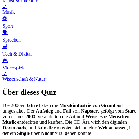
Kunst & Literatur
🎵
Musik
⚽
Sport
🗣️
Sprachen
💻
Tech & Digital
🎮
Videospiele
🔬
Wissenschaft & Natur
Über dieses Quiz
Die 2000er
Jahre
haben die
Musikindustrie
von
Grund
auf
umgestaltet. Der
Aufstieg
und
Fall
von
Napster
, gefolgt vom
Start
von iTunes
2003
, veränderten die Art und
Weise
, wie
Menschen
Musik
entdeckten und kauften. Die CD-Ära wich den digitalen
Downloads
, und
Künstler
mussten sich an eine
Welt
anpassen, in
der ein
Single
über
Nacht
viral gehen konnte.