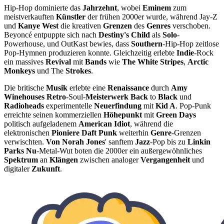
Hip-Hop dominierte das
Jahrzehnt
, wobei
Eminem
zum
meistverkauften
Künstler
der frühen 2000er wurde, während Jay-Z
und
Kanye West
die kreativen
Grenzen
des
Genres
verschoben.
Beyoncé entpuppte sich nach
Destiny's Child
als
Solo
-
Powerhouse, und OutKast bewies, dass
Southern
-Hip-Hop zeitlose
Pop-Hymnen produzieren konnte. Gleichzeitig erlebte
Indie
-Rock
ein massives
Revival
mit
Bands
wie
The White Stripes
,
Arctic
Monkeys
und The
Strokes
.
Die britische
Musik
erlebte eine
Renaissance
durch
Amy
Winehouses Retro
-Soul-
Meisterwerk Back
to
Black
und
Radioheads
experimentelle
Neuerfindung
mit
Kid A
. Pop-Punk
erreichte seinen kommerziellen
Höhepunkt
mit
Green Days
politisch aufgeladenem
American Idiot
, während die
elektronischen
Pioniere Daft Punk
weiterhin
Genre
-Grenzen
verwischten.
Von Norah Jones
' sanftem
Jazz
-Pop bis zu
Linkin
Parks Nu
-Metal-Wut boten die 2000er ein außergewöhnliches
Spektrum
an
Klängen
zwischen analoger
Vergangenheit
und
digitaler
Zukunft
.