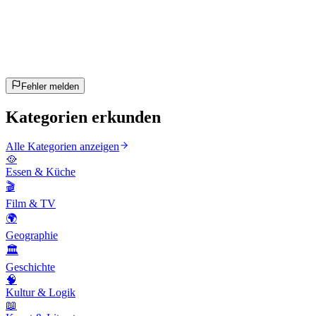
20
Fragen
~10 Min
geschätzt
Los geht's!
Enter drücken zum Starten
Fehler melden
Kategorien erkunden
Alle Kategorien anzeigen
🥘
Essen & Küche
🎬
Film & TV
🌍
Geographie
🏛️
Geschichte
🧠
Kultur & Logik
📖